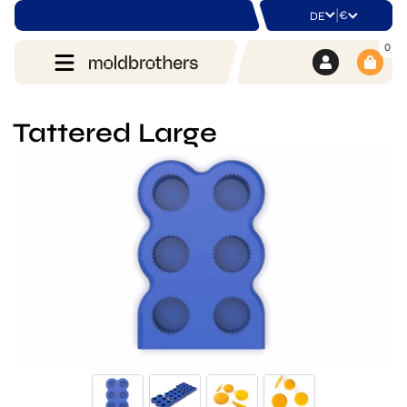
|
€
DE
0
Tattered Large