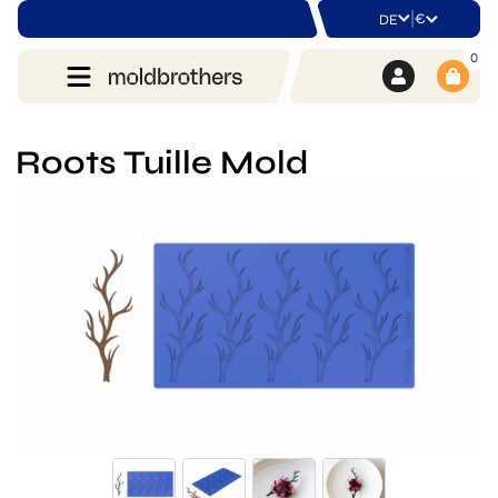
|
€
DE
0
Roots Tuille Mold