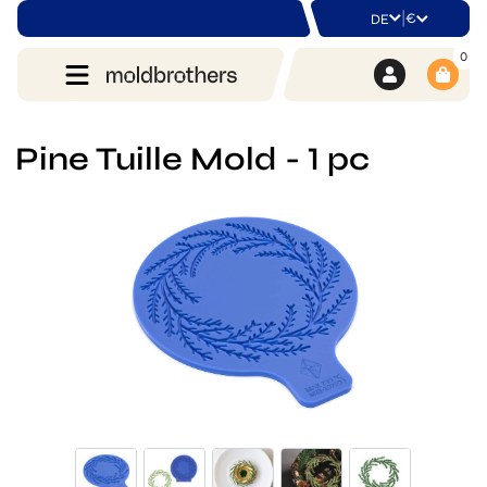
|
€
DE
0
Pine Tuille Mold - 1 pc