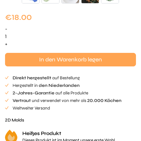
€
18.00
-
Kiefer
Tuille
+
Mold
-
In den Warenkorb legen
1
Stück
Direkt hergestellt
auf Bestellung
Menge
Hergestellt in
den Niederlanden
2-Jahres-Garantie
auf alle Produkte
Vertraut
und verwendet von mehr als
20.000 Köchen
Weltweiter Versand
2D Molds
Heißes Produkt
Dieses Produkt ist im Moment unsere erste Wahl