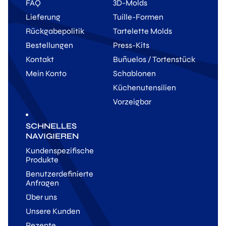
FAQ
3D-Molds
Lieferung
Tuille-Formen
Rückgabepolitik
Tartelette Molds
Bestellungen
Press-Kits
Kontakt
Buñuelos / Tortenstück
Mein Konto
Schablonen
Küchenutensilien
Vorzeigbar
SCHNELLES
NAVIGIEREN
Kundenspezifische
Produkte
Benutzerdefinierte
Anfragen
Über uns
Unsere Kunden
Rezepte