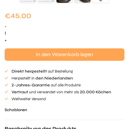
€
45.00
-
Ovale
Schablone
+
Menge
In den Warenkorb legen
Direkt hergestellt
auf Bestellung
Hergestellt in
den Niederlanden
2-Jahres-Garantie
auf alle Produkte
Vertraut
und verwendet von mehr als
20.000 Köchen
Weltweiter Versand
Schablonen
Beschreibung des Produkts