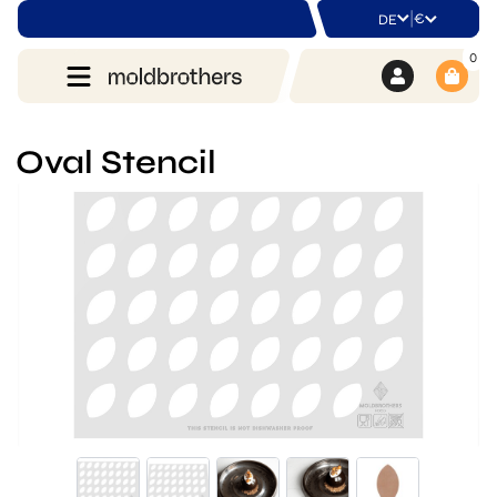
|
€
DE
0
Oval Stencil