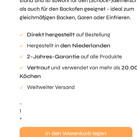
stand und ist sowohl für den (Schock-)Gefriersc
als auch für den Backofen geeignet - ideal zum
gleichmäßigen Backen, Garen oder Einfrieren.
Direkt hergestellt
auf Bestellung
Hergestellt in
den Niederlanden
2-Jahres-Garantie
auf alle Produkte
Vertraut
und verwendet von mehr als
20.0
Köchen
Weltweiter Versand
-
MoldPat
1/1
+
Menge
In den Warenkorb legen