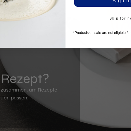
Sign u
Skip for 
*Products on sale are not eligible fo
n Rezept?
en zusammen, um Rezepte
kten passen.