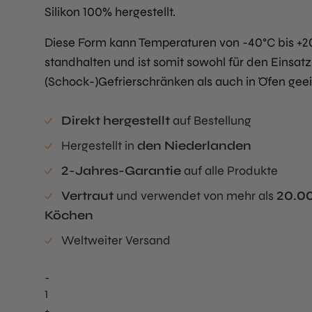
Silikon 100% hergestellt.
$224,95
$207,65.
Diese Form kann Temperaturen von -40°C bis +
standhalten und ist somit sowohl für den Einsatz
(Schock-)Gefrierschränken als auch in Öfen geei
Direkt hergestellt
auf Bestellung
Hergestellt in
den Niederlanden
2-Jahres-Garantie
auf alle Produkte
Vertraut
und verwendet von mehr als
20.0
Köchen
Weltweiter Versand
-
Layer
Frame
+