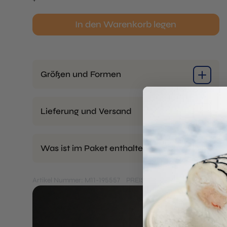
Small
Kit
In den Warenkorb legen
-
1x
Base
+
Größen und Formen
4x
Pins
+
Lieferung und Versand
5x
Ring
6mm
Was ist im Paket enthalten?
Menge
Artikel Nummer: M11-195557
PREISE OHNE MWST.