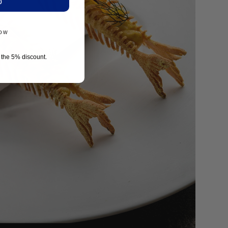
p
now
r the 5% discount.