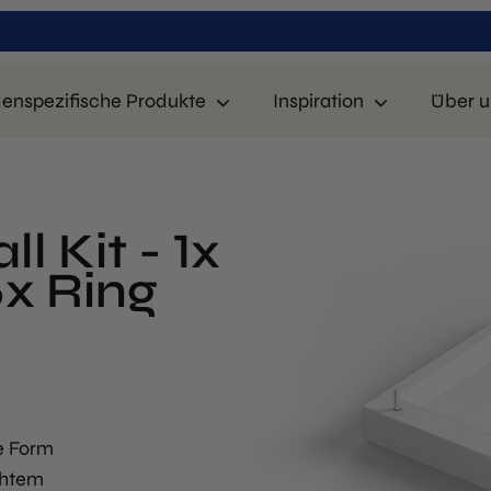
enspezifische Produkte
Inspiration
Über u
 Kit - 1x
5x Ring
e Form
chtem