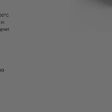
200°C
 in
gnet.
00