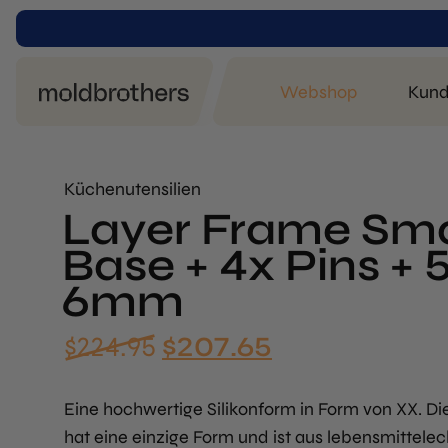
Webshop
Kund
Küchenutensilien
Layer Frame Small
Base + 4x Pins + 
6mm
Der
Der
$
224.95
$
207.65
ursprüngliche
aktuelle
Preis
Preis
Eine hochwertige Silikonform in Form von XX. Di
betrug:
beträgt:
hat eine einzige Form und ist aus lebensmittele