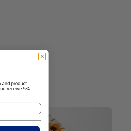
n and product
And receive 5%
.