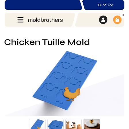
|
€
DE
0
Chicken Tuille Mold