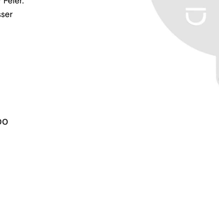
 Feier.
ser
00