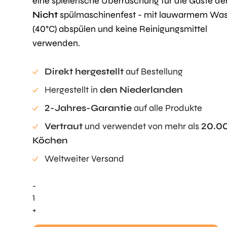
eine spielerische Überraschung für die Gäste der
Nicht
spülmaschinenfest - mit lauwarmem Was
(40°C) abspülen und keine Reinigungsmittel
verwenden.
Direkt hergestellt
auf Bestellung
Hergestellt in
den Niederlanden
2-Jahres-Garantie
auf alle Produkte
Vertraut
und verwendet von mehr als
20.0
Köchen
Weltweiter Versand
-
Alles
Gute
+
zum