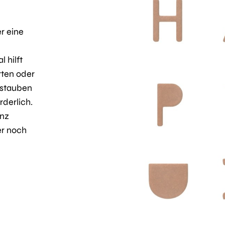
r eine
 hilft
rten oder
bstauben
rderlich.
anz
er noch