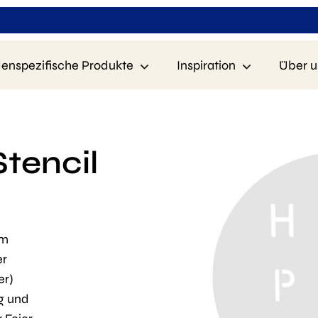
enspezifische Produkte
Inspiration
Über u
tencil
em
er
er)
g und