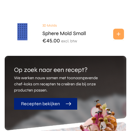
3D Molds
Sphere Mold Small
€
45.00
excl. btw
Op zoek naar een recept?
We werken nauw samen met toonaangevende
chef-koks om recepten te creëren die bij onze
producten passen.
Recepten bekijken