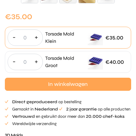
€
35.00
Torsade Mold
-
+
€
35.00
Klein
Torsade Mold
-
+
€
40.00
Groot
In winkelwagen
Direct geproduceerd
op bestelling
Gemaakt in
Nederland
2 jaar garantie
op alle producten
Vertrouwd
en gebruikt door meer dan
20.000 chef-koks
Wereldwijde verzending
3D Molds