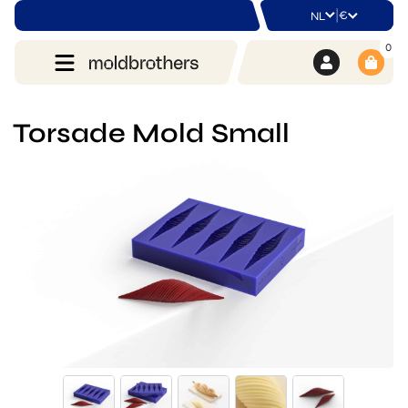
|
€
NL
0
Torsade Mold Small