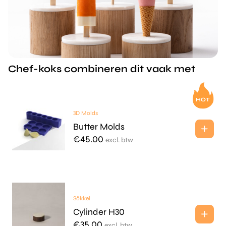
Chef-koks combineren dit vaak met
3D Molds
Butter Molds
€
45.00
excl. btw
Sōkkel
Cylinder H30
€
35.00
excl. btw