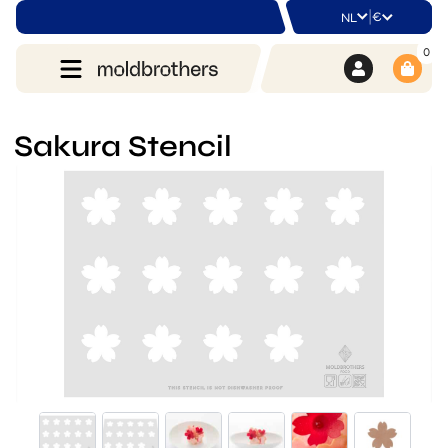
|
€
NL
0
Sakura Stencil