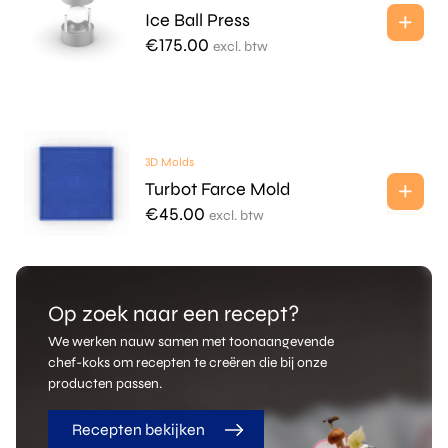
Ice Ball Press
€
175.00
excl. btw
3D Molds
Turbot Farce Mold
€
45.00
excl. btw
Op zoek naar een recept?
We werken nauw samen met toonaangevende
chef-koks om recepten te creëren die bij onze
producten passen.
Recepten bekijken