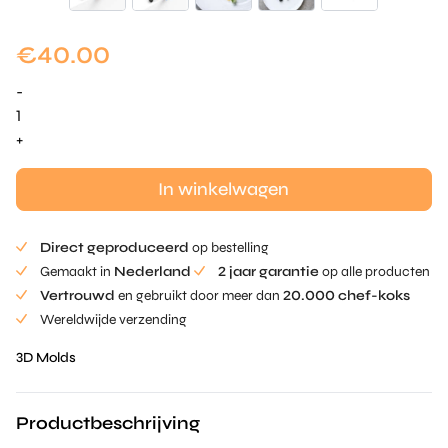
€
40.00
-
Realistische
Olive
+
Mold
aantal
In winkelwagen
Direct geproduceerd
op bestelling
Gemaakt in
Nederland
2 jaar garantie
op alle producten
Vertrouwd
en gebruikt door meer dan
20.000 chef-koks
Wereldwijde verzending
3D Molds
Productbeschrijving