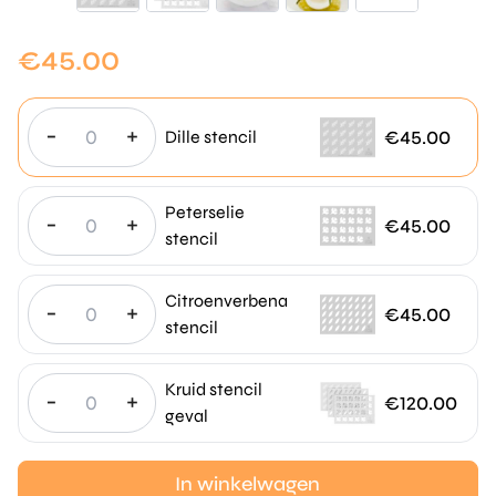
€
45.00
-
+
€
45.00
Dille stencil
Peterselie
-
+
€
45.00
stencil
Citroenverbena
-
+
€
45.00
stencil
Kruid stencil
-
+
€
120.00
geval
In winkelwagen