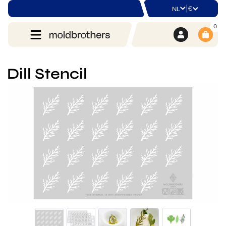
|
€
NL
0
Dill Stencil