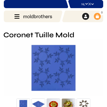
|
€
NL
0
Coronet Tuille Mold