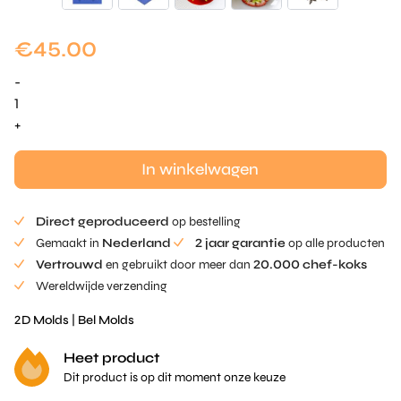
€
45.00
-
Coronet
tuille
+
Mold
aantal
In winkelwagen
Direct geproduceerd
op bestelling
Gemaakt in
Nederland
2 jaar garantie
op alle producten
Vertrouwd
en gebruikt door meer dan
20.000 chef-koks
Wereldwijde verzending
2D Molds
|
Bel Molds
Heet product
Dit product is op dit moment onze keuze