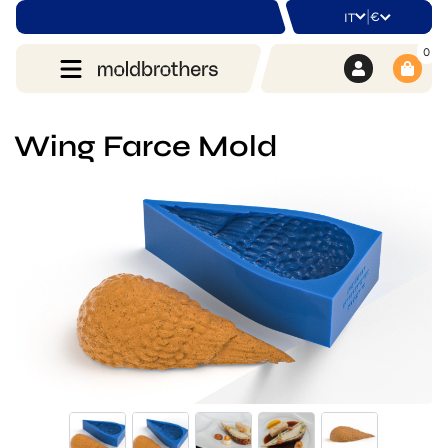
|
€
IT
0
Wing Farce Mold