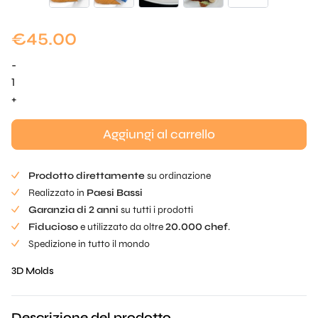
€
45.00
-
Ala
Farce
+
Mold
quantità
Aggiungi al carrello
Prodotto direttamente
su ordinazione
Realizzato in
Paesi Bassi
Garanzia di 2 anni
su tutti i prodotti
Fiducioso
e utilizzato da oltre
20.000 chef
.
Spedizione in tutto il mondo
3D Molds
Descrizione del prodotto