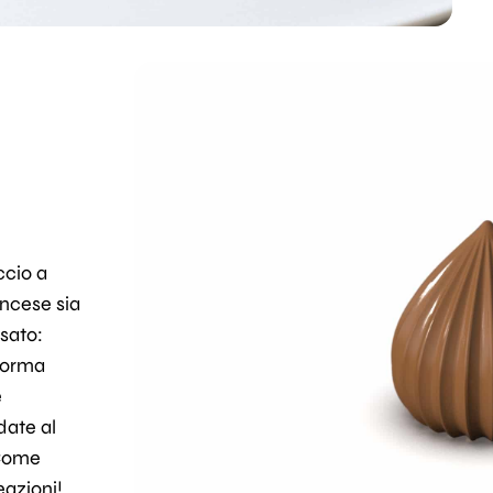
ccio a
ancese sia
sato:
 forma
e
date al
 Come
eazioni!