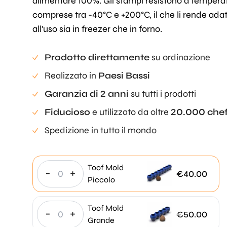
alimentare 100%. Gli stampi resistono a tempera
comprese tra -40°C e +200°C, il che li rende adat
all'uso sia in freezer che in forno.
Prodotto direttamente
su ordinazione
Realizzato in
Paesi Bassi
Garanzia di 2 anni
su tutti i prodotti
Fiducioso
e utilizzato da oltre
20.000 che
Spedizione in tutto il mondo
Toof Mold
-
+
€
40.00
Piccolo
Toof Mold
-
+
€
50.00
Grande