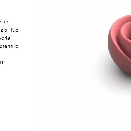
e tue
ia i tuoi
varie
atena la
ti