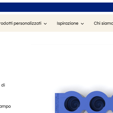
rodotti personalizzati
Ispirazione
Chi siam
 di
stampo