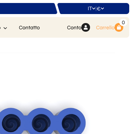
IT
€
|
0
o
Contatto
Conto
Carrello