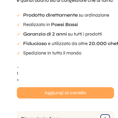
è quindi adatto sia al congelatore che al forno.
Prodotto direttamente
su ordinazione
Realizzato in
Paesi Bassi
Garanzia di 2 anni
su tutti i prodotti
Fiducioso
e utilizzato da oltre
20.000 che
Spedizione in tutto il mondo
-
Rosa
Mold
+
quantità
Aggiungi al carrello