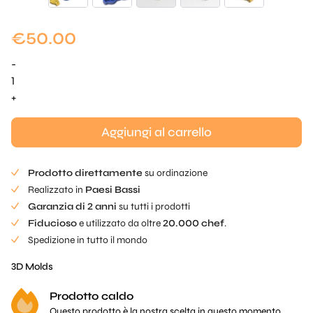
€
50.00
-
Nido
d'ape
+
realistico
Mold
Aggiungi al carrello
quantità
Prodotto direttamente
su ordinazione
Realizzato in
Paesi Bassi
Garanzia di 2 anni
su tutti i prodotti
Fiducioso
e utilizzato da oltre
20.000 chef
.
Spedizione in tutto il mondo
3D Molds
Prodotto caldo
Questo prodotto è la nostra scelta in questo momento