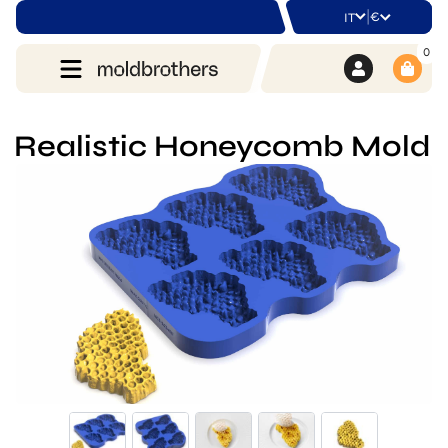
|
€
IT
0
Realistic Honeycomb Mold