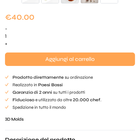
€
40.00
-
Spicchio
d'aglio
+
realistico
Mold
Aggiungi al carrello
quantità
Prodotto direttamente
su ordinazione
Realizzato in
Paesi Bassi
Garanzia di 2 anni
su tutti i prodotti
Fiducioso
e utilizzato da oltre
20.000 chef
.
Spedizione in tutto il mondo
3D Molds
Descrizione del prodotto