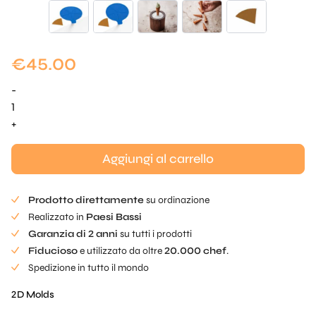
€
45.00
-
Tuille
a
+
cono
realistico
Aggiungi al carrello
Mold
-
Prodotto direttamente
su ordinazione
Mini
Realizzato in
Paesi Bassi
quantità
Garanzia di 2 anni
su tutti i prodotti
Fiducioso
e utilizzato da oltre
20.000 chef
.
Spedizione in tutto il mondo
2D Molds