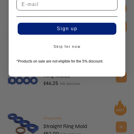
2D Molds
Realistic Cone Tuille Mold Mini
Sign up
$
52.00
IVA esclusa
Skip for now
*Products on sale are not eligible for the 5% discount.
Ring Molds
Ring Molds
$
46.25
IVA esclusa
Ring Molds
Straight Ring Mold
$
52.00