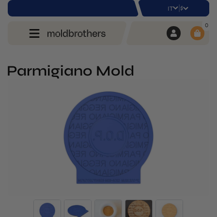
|
$
IT
0
Parmigiano Mold