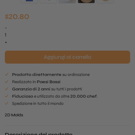
$
20.80
-
Parmigiano
Mold
+
quantità
Aggiungi al carrello
Prodotto direttamente
su ordinazione
Realizzato in
Paesi Bassi
Garanzia di 2 anni
su tutti i prodotti
Fiducioso
e utilizzato da oltre
20.000 chef
.
Spedizione in tutto il mondo
2D Molds
Descrizione del prodotto