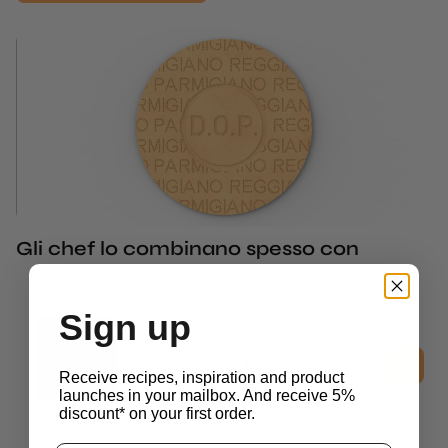
Gli chef lo combinano spesso con
Sign up
2D Molds
Crown Tuille Mold
Receive recipes, inspiration and product
$
52.00
IVA esclusa
launches in your mailbox. And receive 5%
discount* on your first order.