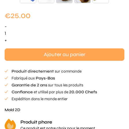
€
25.00
-
quantité
de
+
Wheat
Field
Ajouter au panier
Mold
-
Produit directement
sur commande
1
Fabriqué aux
Pays-Bas
pc
Garantie de 2 ans
sur tous les produits
Confiance
et utilisé par plus de
20.000 Chefs
Expédition dans le monde entier
Mold 2D
Produit phare
Ce produit est notre choix pour le moment