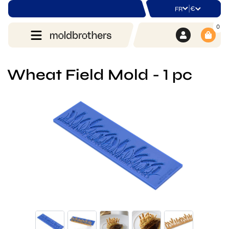
|
€
FR
0
Wheat Field Mold - 1 pc