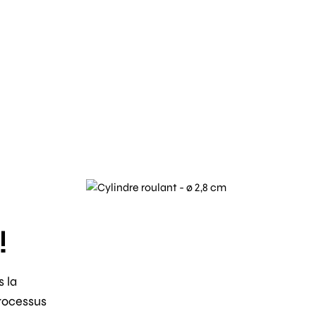
!
s la
rocessus