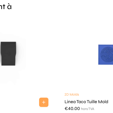
nt à
2D Molds
Linea Taco Tuille Mold
€
40.00
hors TVA