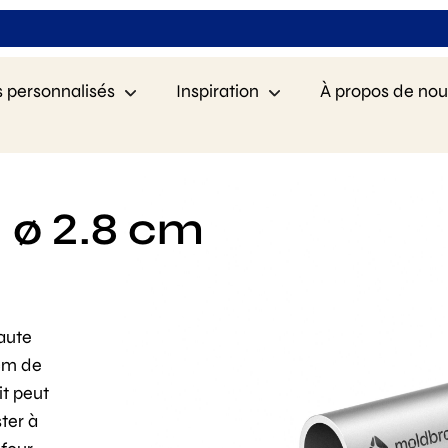
s personnalisés
Inspiration
À propos de nou
- ø 2.8 cm
aute
 cm de
it peut
ter à