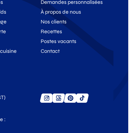
es
Demandes personnalisées
lds
À propos de nous
age
Nos clients
rte
Recettes
Postes vacants
 cuisine
Contact
ST)
e :