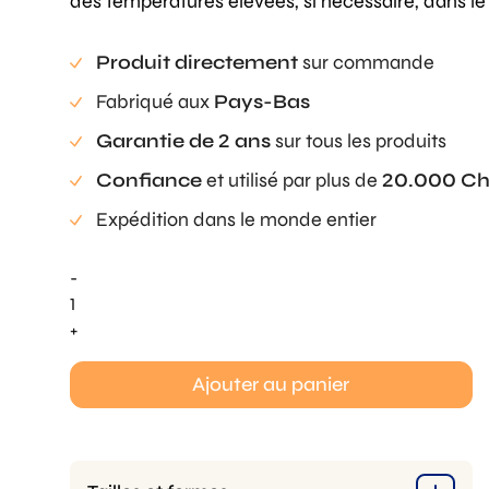
des températures élevées, si nécessaire, dans le 
Produit directement
sur commande
Fabriqué aux
Pays-Bas
Garantie de 2 ans
sur tous les produits
Confiance
et utilisé par plus de
20.000 Ch
Expédition dans le monde entier
-
quantité
de
+
Rolling
Cylinder
Ajouter au panier
-
ø
2.8
cm