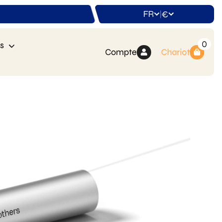
FR
€
|
0
s
Compte
Chariot