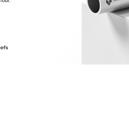
four.
efs