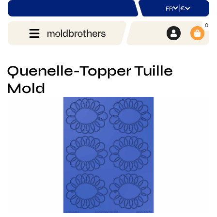
|
€
FR
0
Quenelle-Topper Tuille
Mold