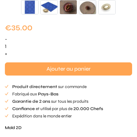
€
35.00
-
quantité
de
+
Quenelle-
Topper
Ajouter au panier
Tuille
Mold
Produit directement
sur commande
Fabriqué aux
Pays-Bas
Garantie de 2 ans
sur tous les produits
Confiance
et utilisé par plus de
20.000 Chefs
Expédition dans le monde entier
Mold 2D