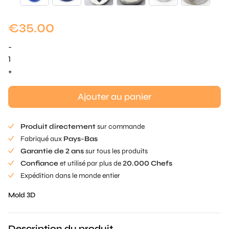
€
35.00
-
quantité
de
+
Caviar
Glace
Ajouter au panier
Mold
Produit directement
sur commande
Fabriqué aux
Pays-Bas
Garantie de 2 ans
sur tous les produits
Confiance
et utilisé par plus de
20.000 Chefs
Expédition dans le monde entier
Mold 3D
Description du produit