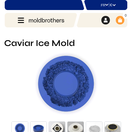
|
€
FR
0
Caviar Ice Mold