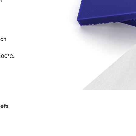
n
ion
200°C.
efs