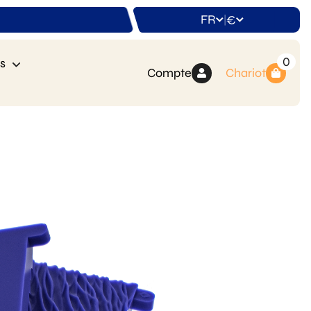
FR
€
|
0
s
Compte
Chariot