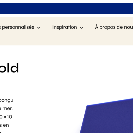
s personnalisés
Inspiration
À propos de nou
old
 conçu
a mer.
0 × 10
s en