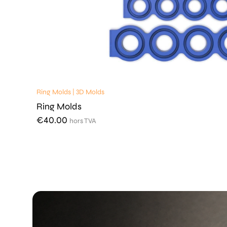
Ring Molds | 3D Molds
Ring Molds
€
40.00
hors TVA