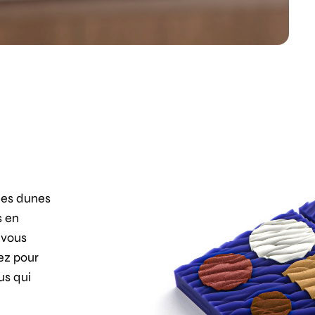
des dunes
s en
 vous
tez pour
us qui