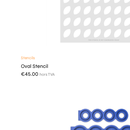
Stencils
Oval Stencil
€
45.00
hors TVA