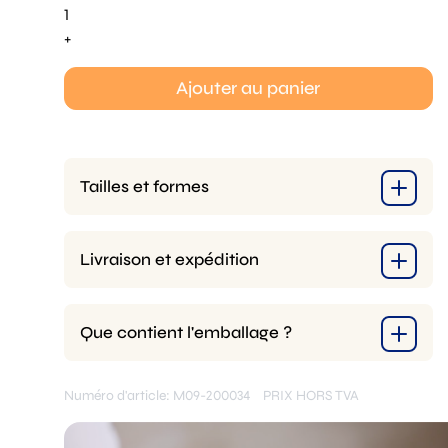
quantité
de
+
Dune
Pressing
Ajouter au panier
Mold
Tailles et formes
Livraison et expédition
Que contient l'emballage ?
Numéro d'article: M09-200034
PRIX HORS TVA