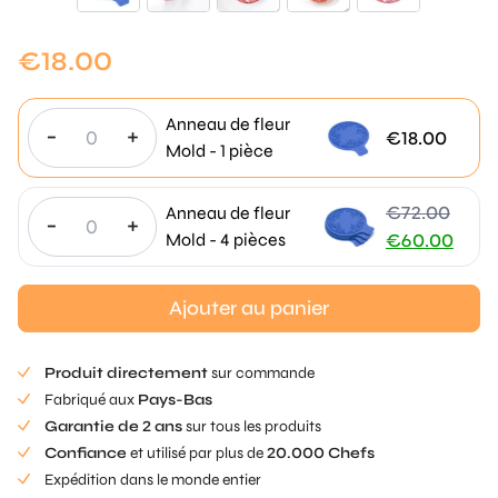
€
18.00
Anneau de fleur
-
+
€
18.00
Mold - 1 pièce
€
72.00
Anneau de fleur
-
+
Le
Mold - 4 pièces
€
60.00
prix
Le
initial
prix
Ajouter au panier
était
actuel
:
est
Produit directement
sur commande
€72.00.
:
Fabriqué aux
Pays-Bas
€60.00.
Garantie de 2 ans
sur tous les produits
Confiance
et utilisé par plus de
20.000 Chefs
Expédition dans le monde entier