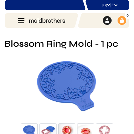
|
€
FR
0
Blossom Ring Mold - 1 pc