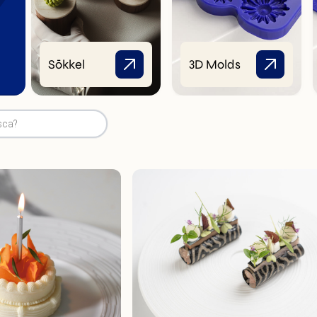
Sōkkel
3D Molds