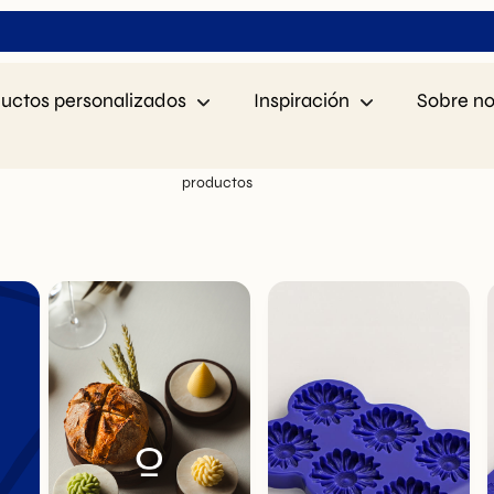
uctos personalizados
Inspiración
Sobre no
aíses
2 años de garantía
en todos los
Confiad
productos