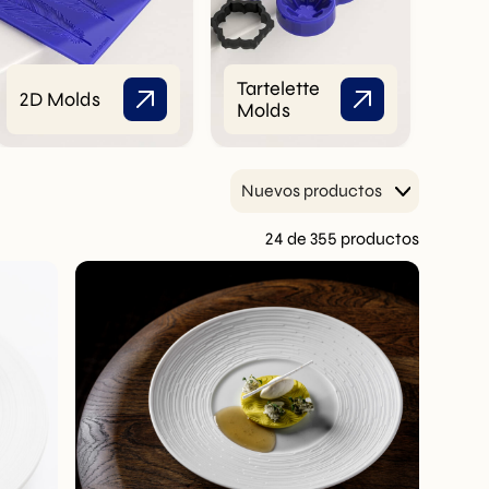
Tartelette
Kits
2D Molds
Molds
pre
Nuevos productos
24 de 355 productos