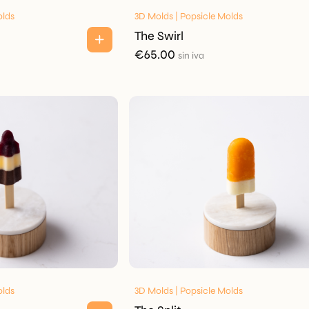
olds
3D Molds | Popsicle Molds
The Swirl
€
65.00
sin iva
olds
3D Molds | Popsicle Molds