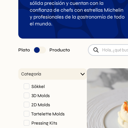
sólida precisión y cuentan con la
confianza de chefs con estrellas Michelin
y profesionales de la gastronomía de todo
Buñuelos /
Esenciales
el mundo.
Pie Tee
de cocina
Búsqueda
Plato
Producto
de
productos
Categoría
Sōkkel
3D Molds
2D Molds
Tartelette Molds
Pressing Kits