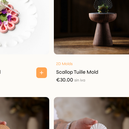
2D Molds
d
Scallop Tuille Mold
€
30.00
sin iva