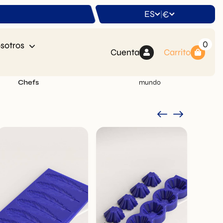
ES
€
|
0
sotros
Cuenta
Carrito
o
y utilizado por más de
20.000
Envíos a todo el
Chefs
mundo