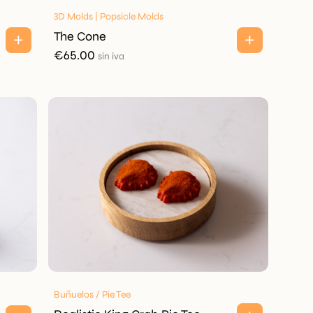
3D Molds | Popsicle Molds
The Cone
€
65.00
sin iva
Buñuelos / Pie Tee