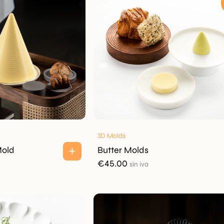
3D Molds
Mold
Butter Molds
€
45.00
sin iva