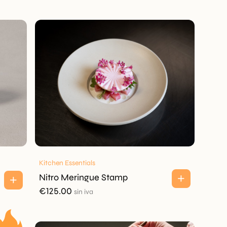
Kitchen Essentials
Nitro Meringue Stamp
€
125.00
sin iva