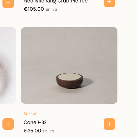
Realistic King Crab Pie Tee
€
105.00
sin iva
Sōkkel
Cone H32
€
35.00
sin iva