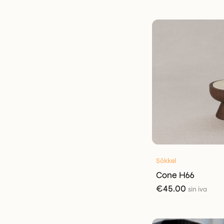
Sōkkel
Cone H66
€
45.00
sin iva