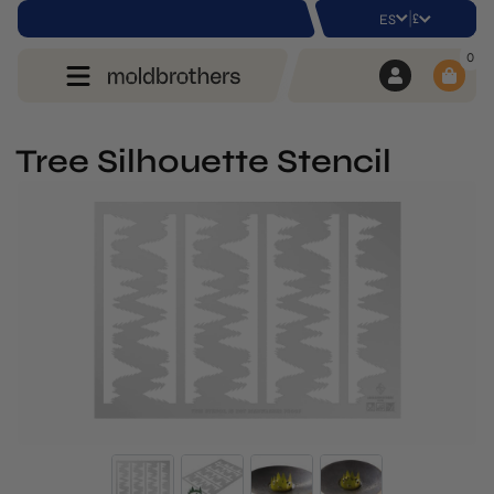
|
£
ES
0
Tree Silhouette Stencil