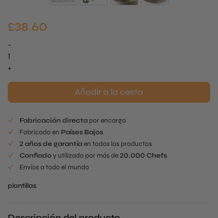
£
38.60
-
Silueta
de
+
árbol
Stencil
Añadir a la cesta
cantidad
Fabricación directa
por encargo
Fabricado en
Países Bajos
2 años de garantía
en todos los productos
Confiado
y utilizado por más de
20.000 Chefs
Envíos a todo el mundo
plantillas
Descripción del producto