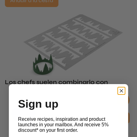
Añadir a la cesta
Los chefs suelen combinarlo con
Sign up
2D Molds
Pine Tuille Mold - 1 pc
Receive recipes, inspiration and product
£
15.45
launches in your mailbox. And receive 5%
sin iva
discount* on your first order.