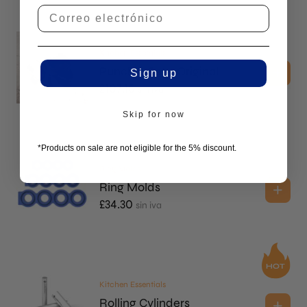
Kitchen Essentials
Puncher Set - Original
Sign up
£
107.15
sin iva
Skip for now
*Products on sale are not eligible for the 5% discount.
Ring Molds
Ring Molds
£
34.30
sin iva
Kitchen Essentials
Rolling Cylinders