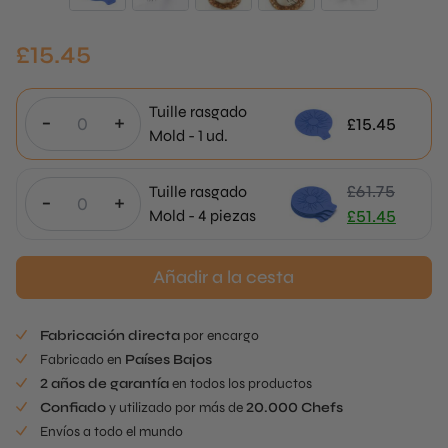
£
15.45
Tuille rasgado
-
+
£
15.45
Mold - 1 ud.
£
61.75
Tuille rasgado
-
+
El
Mold - 4 piezas
£
51.45
precio
El
original
precio
Añadir a la cesta
era
actual
de
es:
Fabricación directa
por encargo
61,75
£51.45.
Fabricado en
Países Bajos
£.
2 años de garantía
en todos los productos
Confiado
y utilizado por más de
20.000 Chefs
Envíos a todo el mundo