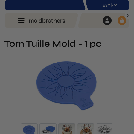
|
£
ES
0
Torn Tuille Mold - 1 pc