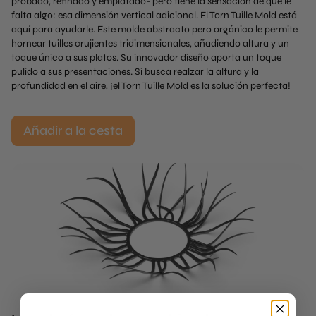
probado, refinado y emplatado- pero tiene la sensación de que le
falta algo: esa dimensión vertical adicional. El Torn Tuille Mold está
aquí para ayudarle. Este molde abstracto pero orgánico le permite
hornear tuilles crujientes tridimensionales, añadiendo altura y un
toque único a sus platos. Su innovador diseño aporta un toque
pulido a sus presentaciones. Si busca realzar la altura y la
profundidad en el aire, ¡el Torn Tuille Mold es la solución perfecta!
Añadir a la cesta