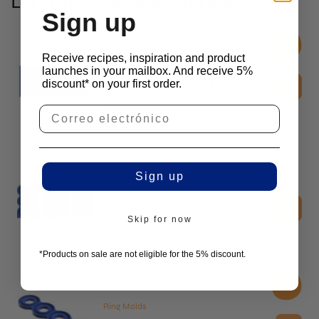
Los chefs suelen combinarlo con
Sign up
Receive recipes, inspiration and product
2D Molds
launches in your mailbox. And receive 5%
Realistic Fishbone Tuille Mold
discount* on your first order.
£
38.60
sin iva
Sign up
3D Molds
Rounded Tub Molds
Skip for now
£
38.60
sin iva
*Products on sale are not eligible for the 5% discount.
Ring Molds