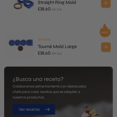
Straight Ring Mold
£
38.60
sin iva
3D Molds
Tourné Mold Large
£
38.60
sin iva
¿Busca una receta?
Colaboramos estrechamente con destacados
chefs para crear recetas que se adapten a
nuestros productos.
Ver recetas