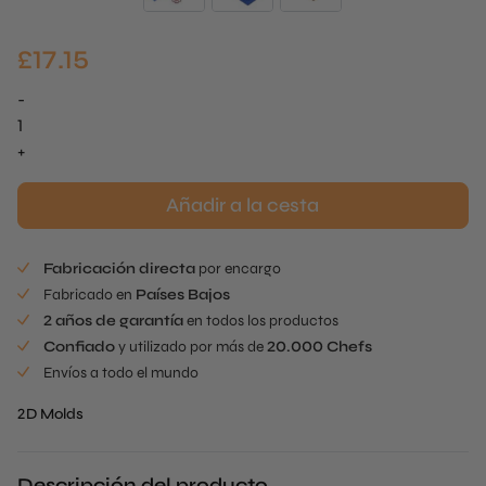
£
17.15
-
Flor
de
+
primavera
-
Añadir a la cesta
Prímula
cantidad
Fabricación directa
por encargo
Fabricado en
Países Bajos
2 años de garantía
en todos los productos
Confiado
y utilizado por más de
20.000 Chefs
Envíos a todo el mundo
2D Molds
Descripción del producto