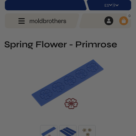
|
£
ES
0
Spring Flower - Primrose