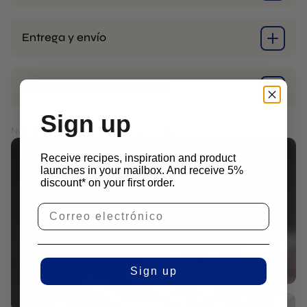
Entrega y envío
¿Qué contiene el paquete?
Sign up
Número de artículo: M01-162483
PRECIOS SIN IVA
Receive recipes, inspiration and product
¿Busca una receta?
launches in your mailbox. And receive 5%
discount* on your first order.
Colaboramos estrechamente con destacados
chefs para crear recetas que se adapten a
nuestros productos.
Ver recetas
Sign up