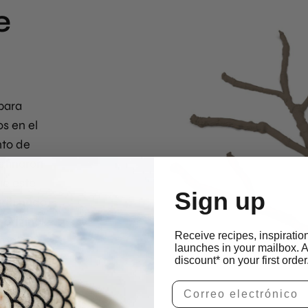
e
para
s en el
nto de
efinaron
ue este
Sign up
ada nudo,
original.
Receive recipes, inspiratio
smo
launches in your mailbox. 
discount* on your first order