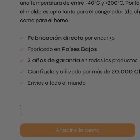
una temperatura de entre -40°C y +200°C. Por lo 
el molde es apto tanto para el congelador (de c
como para el horno.
Fabricación directa
por encargo
Fabricado en
Países Bajos
2 años de garantía
en todos los productos
Confiado
y utilizado por más de
20.000 C
Envíos a todo el mundo
-
Realistic
Branche
+
Tuille
Mold
Añadir a la cesta
cantidad