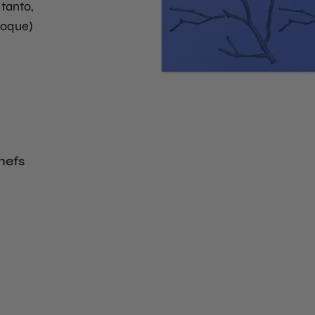
tanto,
hoque)
hefs