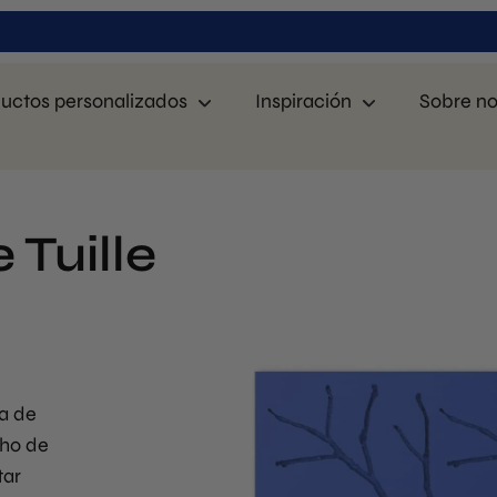
uctos personalizados
Inspiración
Sobre no
 Tuille
ma de
cho de
tar