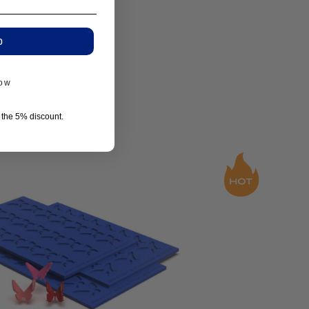
p
now
r the 5% discount.