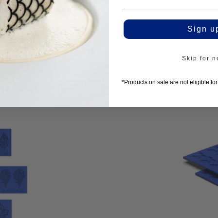
Sign u
Skip for 
lo con
*Products on sale are not eligible fo