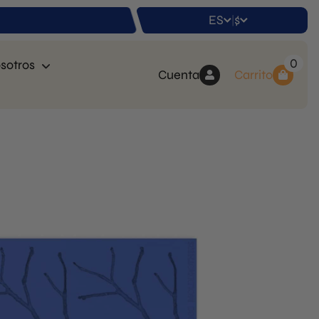
ES
$
|
0
sotros
Cuenta
Carrito