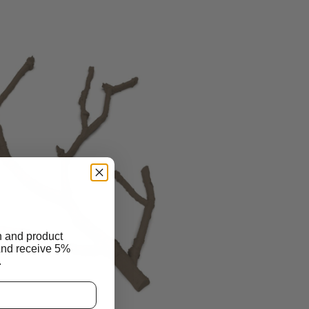
n and product
And receive 5%
.