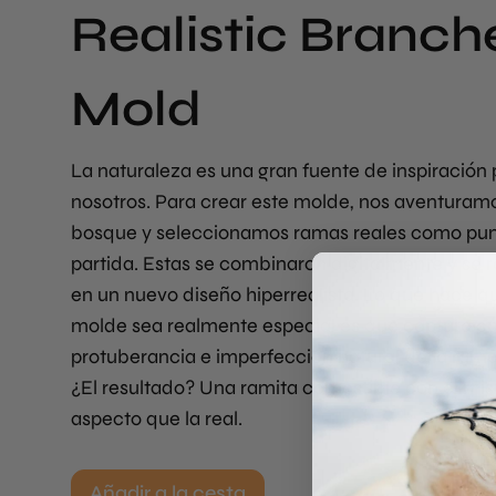
Realistic Branch
Mold
La naturaleza es una gran fuente de inspiración 
nosotros. Para crear este molde, nos aventuramo
bosque y seleccionamos ramas reales como pu
partida. Estas se combinaron digitalmente y se r
en un nuevo diseño hiperrealista. Lo que hace q
molde sea realmente especial es que captura c
protuberancia e imperfección natural de la rama 
¿El resultado? Una ramita comestible con el mi
aspecto que la real.
Añadir a la cesta