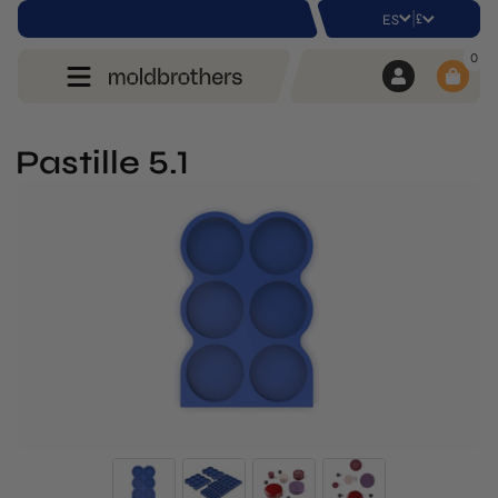
|
£
ES
0
Pastille 5.1