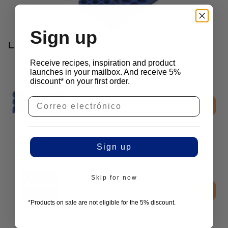
Sign up
Los chefs suelen combinarlo con
Receive recipes, inspiration and product
launches in your mailbox. And receive 5%
discount* on your first order.
Ring Molds
Donut Molds
£
34.30
sin iva
Sign up
3D Molds
Skip for now
Quenelle Mold
£
47.15
sin iva
*Products on sale are not eligible for the 5% discount.