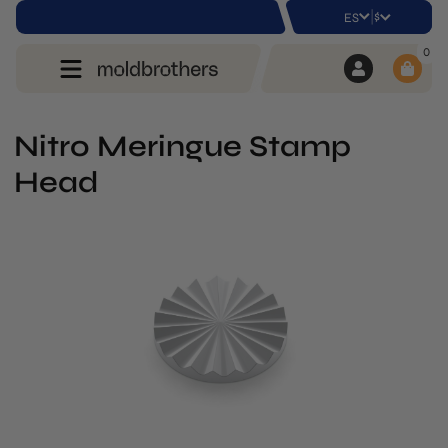
|
$
ES
0
Nitro Meringue Stamp
Head