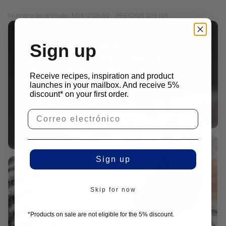
Número de artículo: M14-203650
PRECIOS SIN IVA
¿Busca una receta?
Sign up
Colaboramos estrechamente con destacados
chefs para crear recetas que se adapten a
Receive recipes, inspiration and product
nuestros productos.
launches in your mailbox. And receive 5%
discount* on your first order.
Ver recetas
Sign up
Skip for now
*Products on sale are not eligible for the 5% discount.