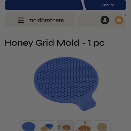
|
£
ES
0
Honey Grid Mold - 1 pc