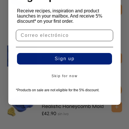
3D Molds
Glimro Mold
Receive recipes, inspiration and product
£
38.60
launches in your mailbox. And receive 5%
sin iva
discount* on your first order.
3D Molds
Honeycomb Mold
Sign up
£
42.90
sin iva
Skip for now
*Products on sale are not eligible for the 5% discount.
3D Molds
Realistic Honeycomb Mold
£
42.90
sin iva