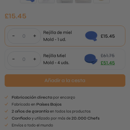
£
15.45
Rejilla de miel
-
+
£
15.45
Mold - 1 ud.
£
61.75
Rejilla Miel
-
+
El
Mold - 4 uds.
£
51.45
precio
El
original
precio
Añadir a la cesta
era
actual
de
es:
Fabricación directa
por encargo
61,75
£51.45.
Fabricado en
Países Bajos
£.
2 años de garantía
en todos los productos
Confiado
y utilizado por más de
20.000 Chefs
Envíos a todo el mundo