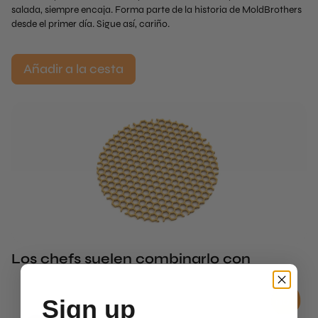
salada, siempre encaja. Forma parte de la historia de MoldBrothers
desde el primer día. Sigue así, cariño.
Añadir a la cesta
Los chefs suelen combinarlo con
Sign up