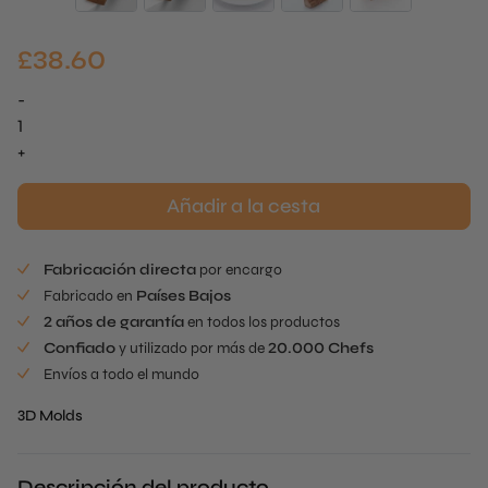
£
38.60
-
Mini
Bûche
+
de
Noël
Añadir a la cesta
Mold
cantidad
Fabricación directa
por encargo
Fabricado en
Países Bajos
2 años de garantía
en todos los productos
Confiado
y utilizado por más de
20.000 Chefs
Envíos a todo el mundo
3D Molds
Descripción del producto