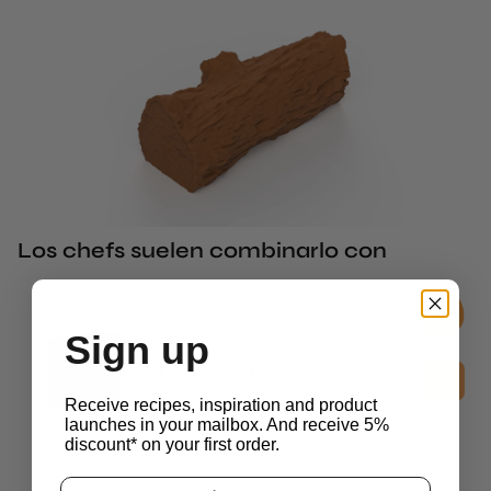
Los chefs suelen combinarlo con
Sign up
2D Molds
Mini Snowflake Tuille Sheets
£
25.75
Receive recipes, inspiration and product
sin iva
launches in your mailbox. And receive 5%
discount* on your first order.