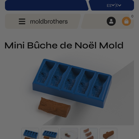
|
£
ES
0
Mini Bûche de Noël Mold