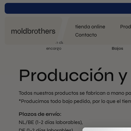
tienda online
Prod
Contacto
Fabricación directa
por
Fabricado en
P
encargo
Bajos
Producción y
Todos nuestros productos se fabrican a mano por
*Producimos todo bajo pedido, por lo que el tie
Plazos de envío:
NL/BE (1-2 días laborables),
DE (1-2 días laborables),