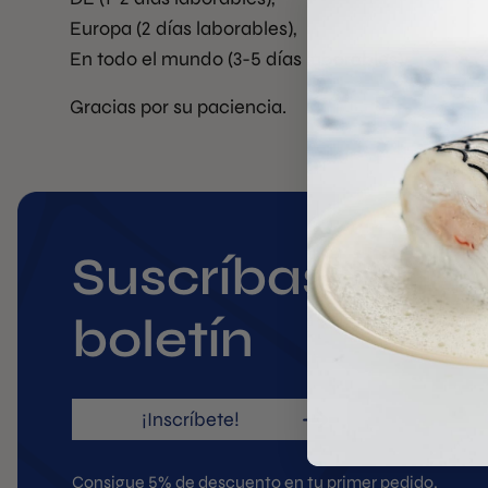
Europa (2 días laborables),
En todo el mundo (3-5 días laborables).
Gracias por su paciencia.
Suscríbase a
boletín
¡Inscríbete!
Consigue 5% de descuento en tu primer pedido.