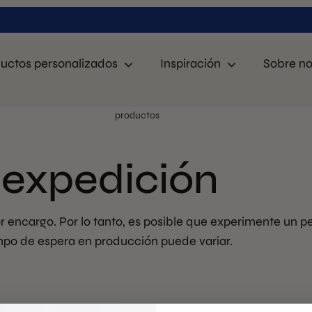
uctos personalizados
Inspiración
Sobre no
aíses
2 años de garantía
en todos los
Confiad
productos
 expedición
 encargo. Por lo tanto, es posible que experimente un p
mpo de espera en producción puede variar.