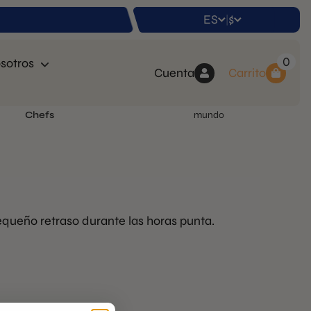
ES
$
|
0
sotros
Cuenta
Carrito
o
y utilizado por más de
20.000
Envíos a todo el
Chefs
mundo
equeño retraso durante las horas punta.