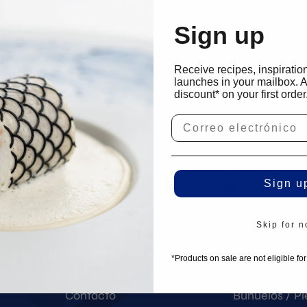
Sign up
Receive recipes, inspiratio
launches in your mailbox. 
discount* on your first order
SERVICIO
TIENDA
Sign u
PREGUNTAS FRECUENTES
3D Molds
Skip for 
Entrega
Moldes de tui
Política de devoluciones
Tartelette Mo
*Products on sale are not eligible fo
Pedidos
Kits de pren
Contacto
Buñuelos / Pi