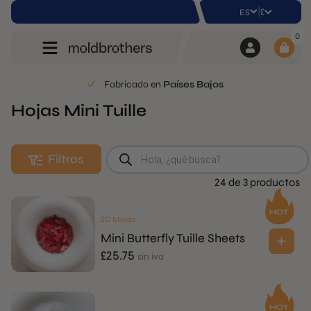
|
£
ES
0
Fabricado en
Países Bajos
Hojas Mini Tuille
Búsqueda
Filtros
de
productos
24 de 3 productos
2D Molds
Mini Butterfly Tuille Sheets
£
25.75
sin iva