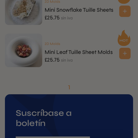
2D Molds
Mini Snowflake Tuille Sheets
£
25.75
sin iva
2D Molds
Mini Leaf Tuille Sheet Molds
£
25.75
sin iva
1
Suscríbase a
boletín