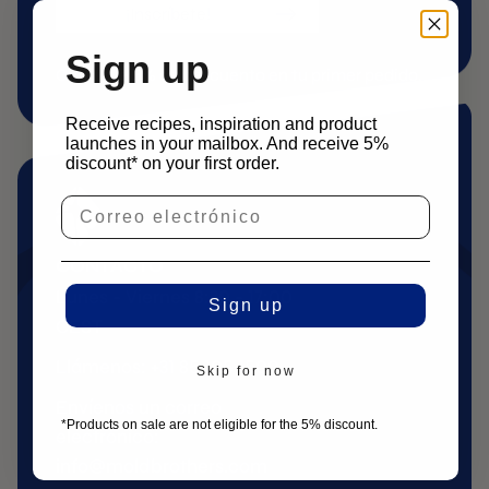
¡Inscríbete!
Sign up
Consigue 5% de descuento en tu primer pedido.
Receive recipes, inspiration and product
launches in your mailbox. And receive 5%
discount* on your first order.
CONTACTO
Lunes - Viernes 8:30 - 17:00
Sign up
CEST
Llámenos: +31 85 105 1500
Skip for now
Envíenos un correo
*Products on sale are not eligible for the 5% discount.
electrónico:
info@moldbrothers.com