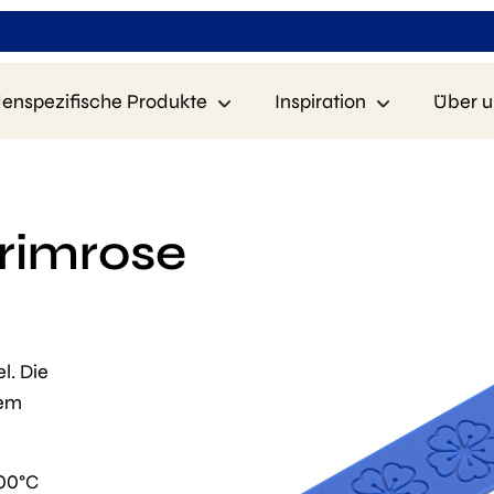
enspezifische Produkte
Inspiration
Über u
Primrose
l. Die
tem
200°C