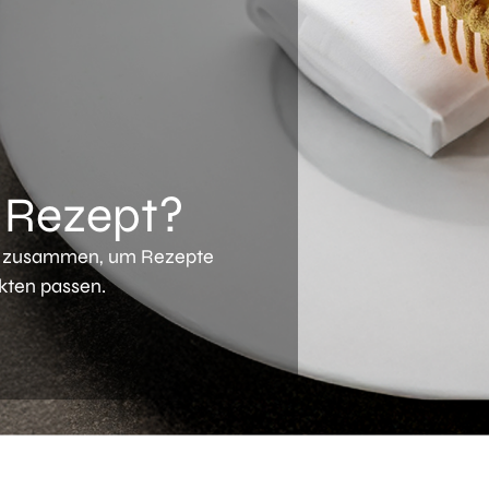
n Rezept?
en zusammen, um Rezepte
kten passen.