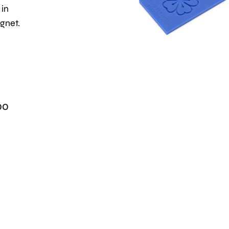
 in
gnet.
00