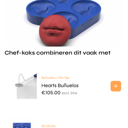
Chef-koks combineren dit vaak met
Buñuelos / Pie Tee
Hearts Buñuelos
€
105.00
excl. btw
3D Molds