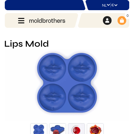
|
€
NL
0
Lips Mold