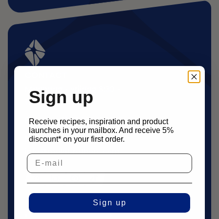
CONTACT
Maandag - vrijdag 8:30 -
Sign up
17:00 CEST
Bel ons: +31 85 105 1500
Receive recipes, inspiration and product
launches in your mailbox. And receive 5%
Mail ons:
discount* on your first order.
info@moldbrothers.com
Sign up