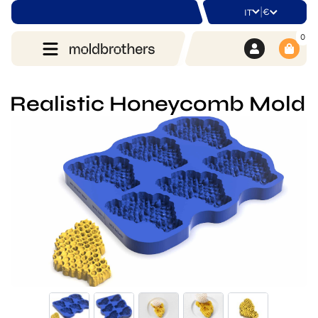
|
€
IT
0
Realistic Honeycomb Mold