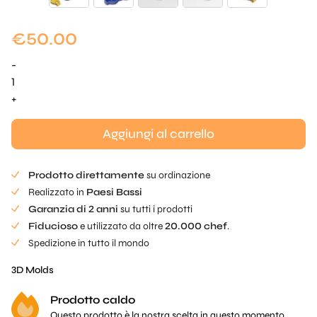
€
50.00
-
Nido
d'ape
+
realistico
Mold
Aggiungi al carrello
quantità
Prodotto direttamente
su ordinazione
Realizzato in
Paesi Bassi
Garanzia di 2 anni
su tutti i prodotti
Fiducioso
e utilizzato da oltre
20.000 chef
.
Spedizione in tutto il mondo
3D Molds
Prodotto caldo
Questo prodotto è la nostra scelta in questo momento