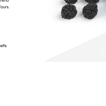
 rend
fours.
efs