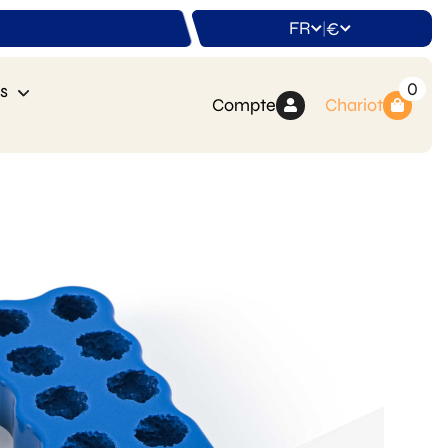
FR
€
|
0
s
Compte
Chariot