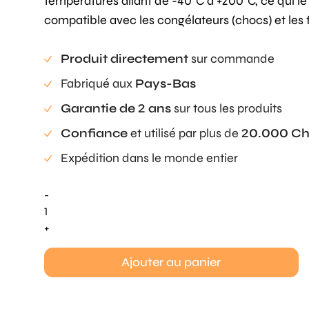
températures allant de -40°C à +200°C, ce qui le
compatible avec les congélateurs (chocs) et les 
Produit directement
sur commande
Fabriqué aux
Pays-Bas
Garantie de 2 ans
sur tous les produits
Confiance
et utilisé par plus de
20.000 Ch
Expédition dans le monde entier
-
quantité
de
+
Black
Truffle
Ajouter au panier
Mold
Small