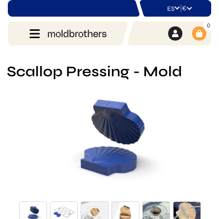
|
€
ES
0
Scallop Pressing - Mold