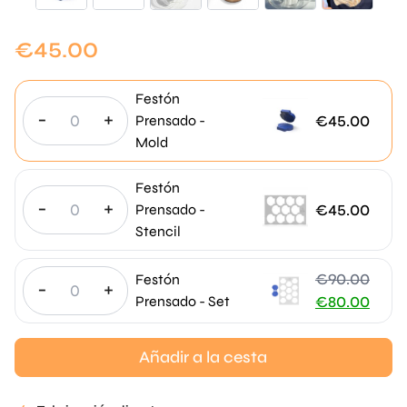
€
45.00
Festón
-
+
€
45.00
Prensado -
Mold
Festón
-
+
€
45.00
Prensado -
Stencil
€
90.00
Festón
-
+
El
Prensado - Set
€
80.00
precio
El
original
precio
Añadir a la cesta
era:
actual
€90.00.
es: