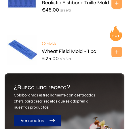
Realistic Fishbone Tuille Mold
€
45.00
sin iva
2D Molds
Wheat Field Mold - 1 pc
€
25.00
sin iva
¿Busca una receta?
Colaboramos estrechamente con destacados
chefs para crear recetas que se adapten a
nuestros productos.
Ver recetas