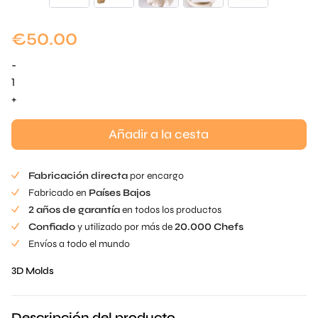
€
50.00
-
Vieira
Madeleine
+
Mold
cantidad
Añadir a la cesta
Fabricación directa
por encargo
Fabricado en
Países Bajos
2 años de garantía
en todos los productos
Confiado
y utilizado por más de
20.000 Chefs
Envíos a todo el mundo
3D Molds
Descripción del producto