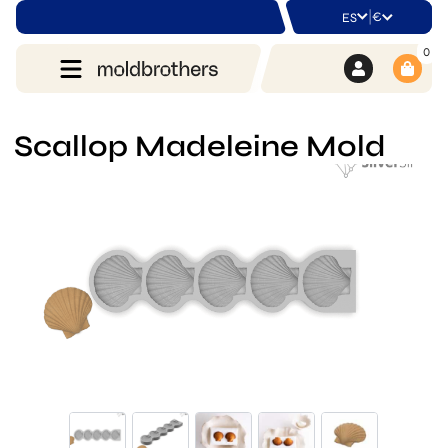
|
€
ES
0
Scallop Madeleine Mold