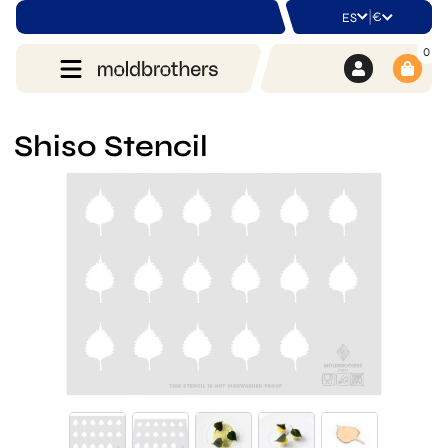
|
€
ES
0
Shiso Stencil