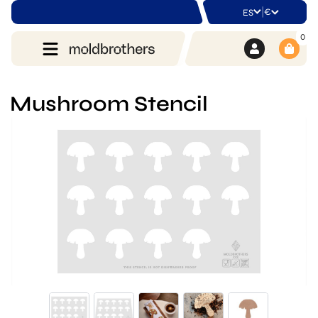
|
€
ES
0
Mushroom Stencil