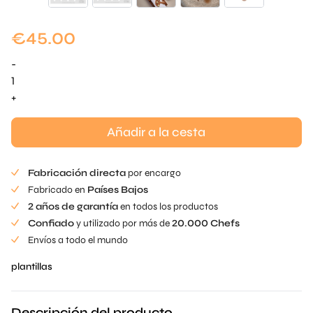
€
45.00
-
Plantilla
de
+
setas
cantidad
Añadir a la cesta
Fabricación directa
por encargo
Fabricado en
Países Bajos
2 años de garantía
en todos los productos
Confiado
y utilizado por más de
20.000 Chefs
Envíos a todo el mundo
plantillas
Descripción del producto