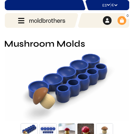
|
€
ES
0
Mushroom Molds