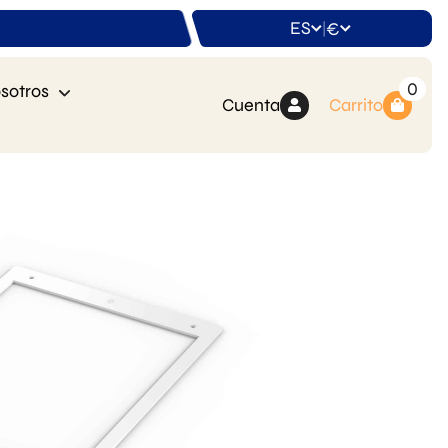
ES
€
|
0
sotros
Cuenta
Carrito