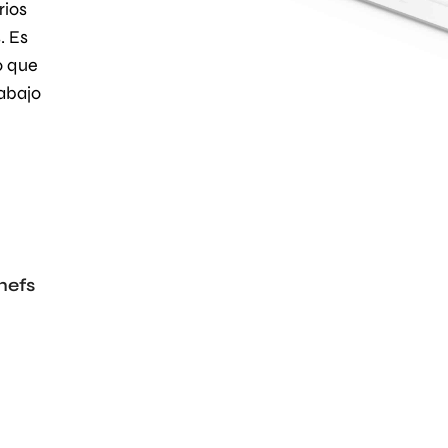
rios
. Es
o que
rabajo
hefs