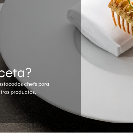
ceta?
stacados chefs para
tros productos.