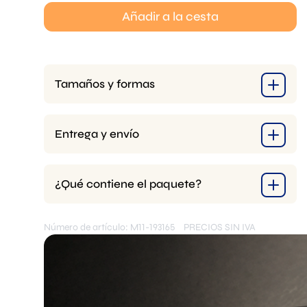
-
Añadir a la cesta
Anillo
3mm
cantidad
Tamaños y formas
Entrega y envío
¿Qué contiene el paquete?
Número de artículo: M11-193165
PRECIOS SIN IVA