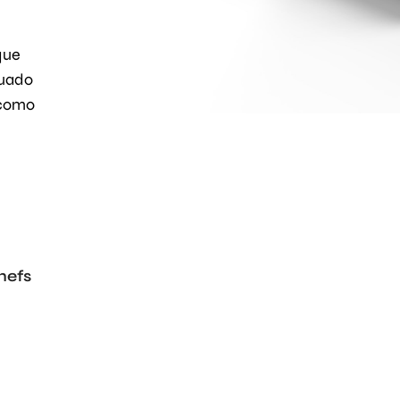
que
cuado
 como
hefs