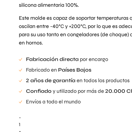
silicona alimentaria 100%.
€195.00.
€180.00.
Este molde es capaz de soportar temperaturas 
oscilan entre -40°C y +200°C, por lo que es ade
para su uso tanto en congeladores (de choque)
en hornos.
Fabricación directa
por encargo
Fabricado en
Países Bajos
2 años de garantía
en todos los productos
Confiado
y utilizado por más de
20.000 C
Envíos a todo el mundo
-
Layer
Frame
+