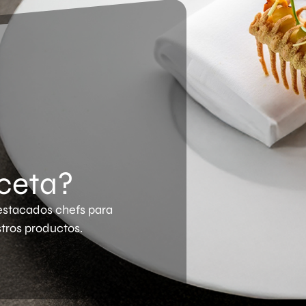
ceta?
stacados chefs para
tros productos.