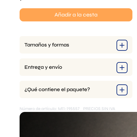
Small
Kit
Añadir a la cesta
-
1x
Base
+
Tamaños y formas
4x
Pins
+
Entrega y envío
5x
Anillo
6mm
¿Qué contiene el paquete?
cantidad
Número de artículo: M11-195557
PRECIOS SIN IVA