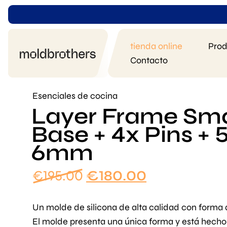
tienda online
Prod
Contacto
Esenciales de cocina
Layer Frame Small
Base + 4x Pins + 
6mm
El
El
€
195.00
€
180.00
precio
precio
original
actual
Un molde de silicona de alta calidad con forma 
era:
es:
El molde presenta una única forma y está hecho