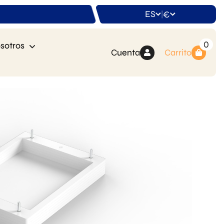
ES
€
|
0
sotros
Cuenta
Carrito